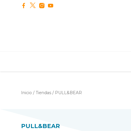
PULL&B
Inicio
/
Tiendas
/
PULL&BEAR
PULL&BEAR