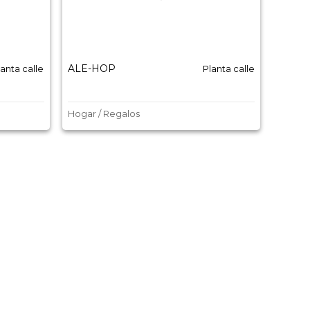
ALE-HOP
Balmo
lanta calle
Planta calle
Hogar / Regalos
Moda