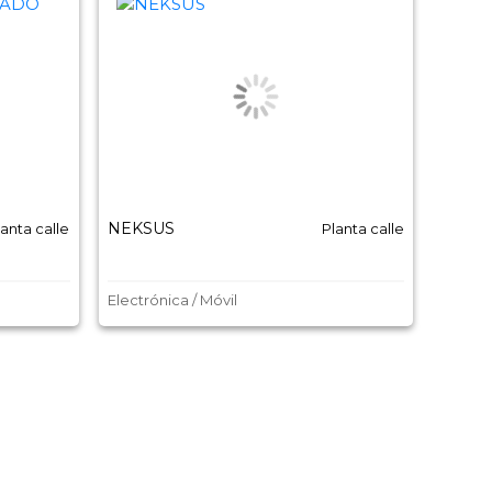
NEKSUS
PHONE
lanta calle
Planta calle
Electrónica / Móvil
Electró