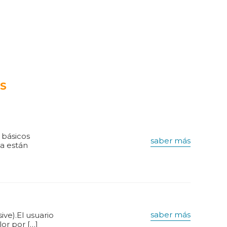
S
 básicos
saber más
ya están
saber más
ve).El usuario
or por […]