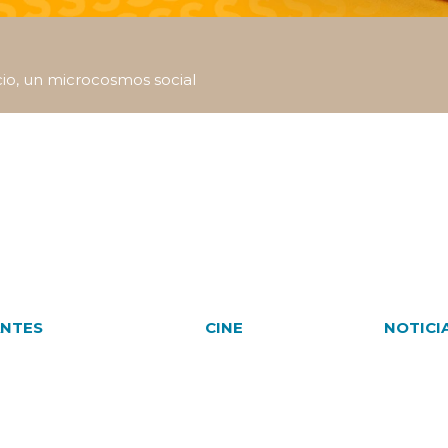
io, un microcosmos social
NTES
CINE
NOTICI