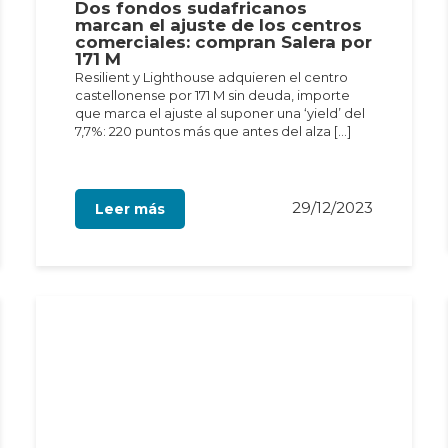
Dos fondos sudafricanos
marcan el ajuste de los centros
comerciales: compran Salera por
171 M
Resilient y Lighthouse adquieren el centro
castellonense por 171 M sin deuda, importe
que marca el ajuste al suponer una ‘yield’ del
7,7%: 220 puntos más que antes del alza […]
29/12/2023
Leer más