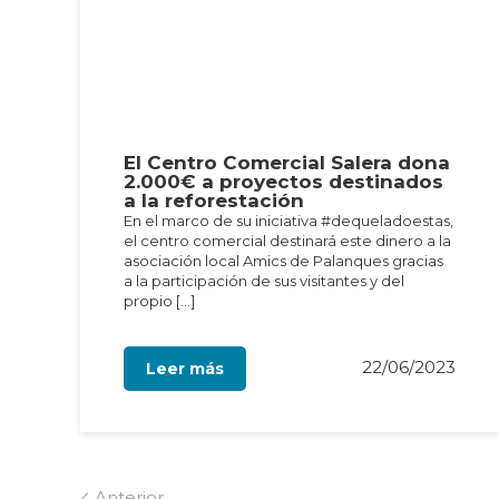
El Centro Comercial Salera dona
2.000€ a proyectos destinados
a la reforestación
En el marco de su iniciativa #dequeladoestas,
el centro comercial destinará este dinero a la
asociación local Amics de Palanques gracias
a la participación de sus visitantes y del
propio […]
22/06/2023
Leer más
Anterior