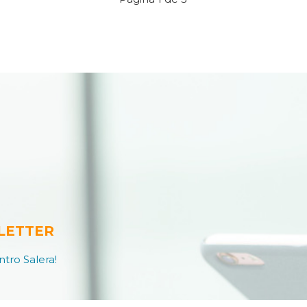
LETTER
tro Salera!