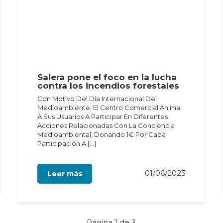
Salera pone el foco en la lucha
contra los incendios forestales
Con Motivo Del Día Internacional Del
Medioambiente, El Centro Comercial Anima
A Sus Usuarios A Participar En Diferentes
Acciones Relacionadas Con La Conciencia
Medioambiental, Donando 1€ Por Cada
Participación A […]
01/06/2023
Leer más
Página 1 de 3