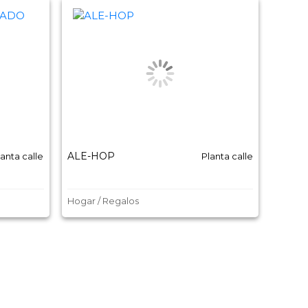
ALE-HOP
Balmo
lanta calle
Planta calle
Hogar / Regalos
Moda