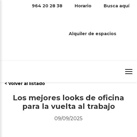
964 20 28 38
Horario
Busca aquí
LOS MEJORES LOOKS DE OFICINA
PARA LA VUELTA AL TRABAJO
Alquiler de espacios
Inicio
/
Los mejores looks de oficina para la vuelta al trabajo
/
< Volver al listado
Los mejores looks de oficina
para la vuelta al trabajo
09/09/2025