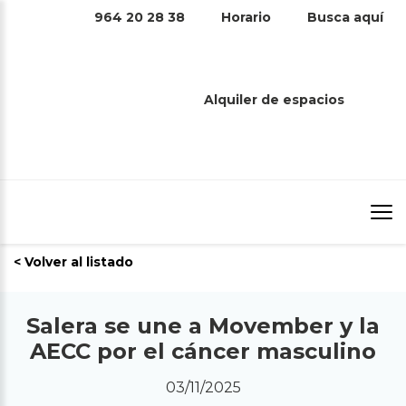
964 20 28 38
Horario
Busca aquí
SALERA SE UNE A MOVEMBER Y LA
AECC POR EL CÁNCER MASCULINO
Alquiler de espacios
Inicio
/
Noticias
/
Salera se une a Movember y la AECC por
el cáncer masculino
< Volver al listado
Salera se une a Movember y la
AECC por el cáncer masculino
03/11/2025