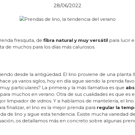
28/06/2022
renda fresquita, de
fibra natural y muy versátil
para lucir 
ita de muchos para los días más calurosos.
jiendo desde la antigüedad. El lino proviene de una planta l
ce ya varios siglos, hoy en día sigue siendo la prenda favor
muy particulares? La primera y la más llamativa es que
abs
a para muchos en verano. Otra de sus cualidades es que es e
jor limpiador de vidrios. Y si hablamos de mantelería, el lino
a finalizar, el lino es la mejor prenda para
regular la temp
a de lino y sigue esta tendencia. Existe mucha variedad de
ción, os detallamos más en concreto sobre algunas prend