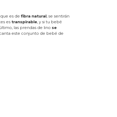
s que es de
fibra natural
, se sentirán
es es
transpirable
, y si tu bebé
último, las prendas de lino
se
encanta este conjunto de bebé de