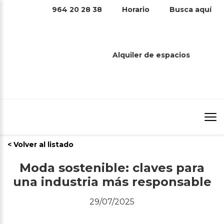
964 20 28 38
Horario
Busca aquí
MODA SOSTENIBLE: CLAVES PARA
UNA INDUSTRIA MÁS
Alquiler de espacios
RESPONSABLE
Inicio
/
Moda sostenible: claves para una industria más
responsable
/
< Volver al listado
Moda sostenible: claves para
una industria más responsable
29/07/2025