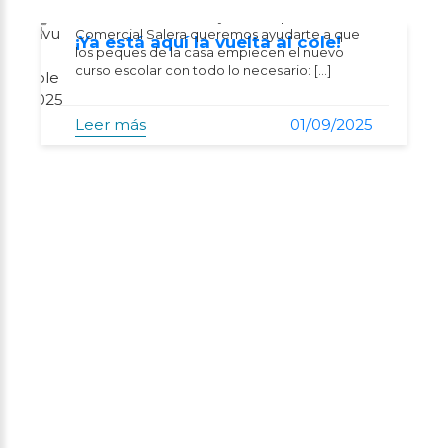
¡La vuelta al cole 2025 ya está aquí! En Centro
Comercial Salera queremos ayudarte a que
¡Ya está aquí la vuelta al cole!
los peques de la casa empiecen el nuevo
curso escolar con todo lo necesario: […]
Leer más
01/09/2025