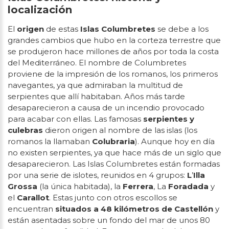
localización
El
origen
de estas
Islas Columbretes
se debe a los
grandes cambios que hubo en la corteza terrestre que
se produjeron hace millones de años por toda la costa
del Mediterráneo. El nombre de Columbretes
proviene de la impresión de los romanos, los primeros
navegantes, ya que admiraban la multitud de
serpientes que allí habitaban. Años más tarde
desaparecieron a causa de un incendio provocado
para acabar con ellas. Las famosas
serpientes y
culebras
dieron origen al nombre de las islas (los
romanos la llamaban
Colubraria
). Aunque hoy en día
no existen serpientes, ya que hace más de un siglo que
desaparecieron. Las Islas Columbretes están formadas
por una serie de islotes, reunidos en 4 grupos:
L
’
Illa
Grossa
(la única habitada), la
Ferrera
, La
Foradada
y
el
Carallot
. Estas junto con otros escollos se
encuentran
situados a 48 kilómetros de Castellón
y
están asentadas sobre un fondo del mar de unos 80