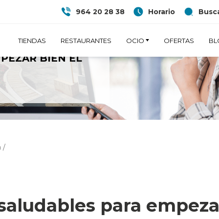
964 20 28 38
Horario
Busca
TIENDAS
RESTAURANTES
OCIO
OFERTAS
BL
NOS SALUDABLES
PEZAR BIEN EL
a
/
aludables para empezar