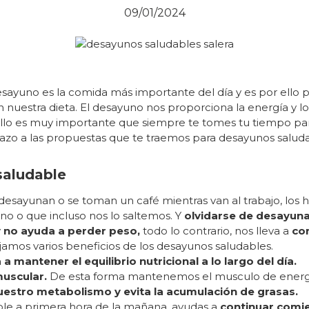
09/01/2024
ayuno es la comida más importante del día y es por ello p
nuestra dieta. El desayuno nos proporciona la energía y lo
 ello es muy importante que siempre te tomes tu tiempo pa
azo a las propuestas que te traemos para desayunos salud
saludable
esayunan o se toman un café mientras van al trabajo, los 
no o que incluso nos lo saltemos. Y
olvidarse de desayuna
y no ayuda a perder peso,
todo lo contrario, nos lleva a
con
jamos varios beneficios de los desayunos saludables.
 mantener el equilibrio nutricional a lo largo del día.
muscular.
De esta forma mantenemos el musculo de energí
uestro metabolismo y evita la acumulación de grasas.
ble a primera hora de la mañana, ayudas a
continuar comien