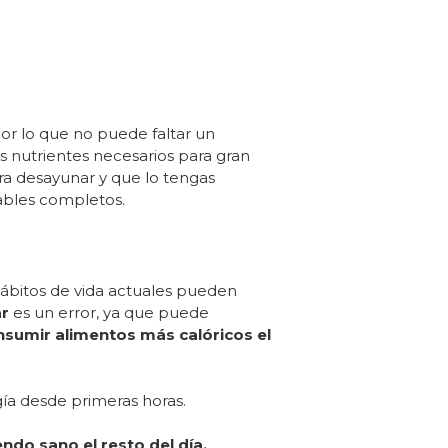
or lo que no puede faltar un
s nutrientes necesarios para gran
ra desayunar y que lo tengas
ables completos.
hábitos de vida actuales pueden
r
es un error, ya que puede
sumir alimentos más calóricos el
a desde primeras horas.
do sano el resto del día.