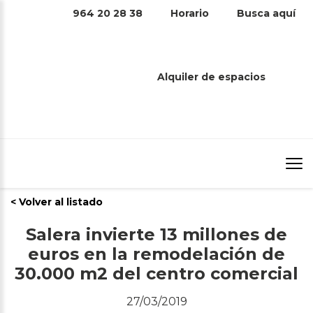
964 20 28 38
Horario
Busca aquí
Alquiler de espacios
Prensa
Inicio
/
Prensa
/
Salera invierte 13 millones de euros en la
remodelación de 30.000 m2 del centro comercial
< Volver al listado
Salera invierte 13 millones de
euros en la remodelación de
30.000 m2 del centro comercial
27/03/2019