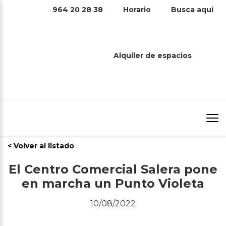
964 20 28 38
Horario
Busca aquí
Alquiler de espacios
Prensa
Inicio
/
Prensa
/
El Centro Comercial Salera pone en marcha
un Punto Violeta
< Volver al listado
El Centro Comercial Salera pone
en marcha un Punto Violeta
10/08/2022