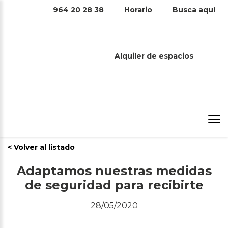
964 20 28 38
Horario
Busca aquí
ADAPTAMOS NUESTRAS MEDIDAS
DE SEGURIDAD PARA RECIBIRTE
Alquiler de espacios
Inicio
/
Adaptamos nuestras medidas de seguridad para
recibirte
/
< Volver al listado
Adaptamos nuestras medidas
de seguridad para recibirte
28/05/2020