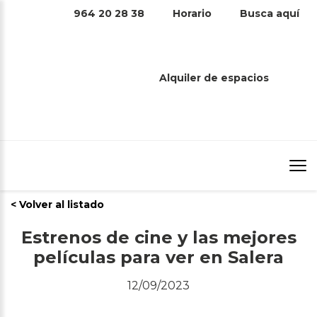
964 20 28 38
Horario
Busca aquí
ESTRENOS DE CINE Y LAS
MEJORES PELÍCULAS PARA VER EN
Alquiler de espacios
SALERA
Inicio
/
Estrenos de cine y las mejores películas para ver en
Salera
/
< Volver al listado
Estrenos de cine y las mejores
películas para ver en Salera
12/09/2023