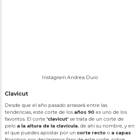
Instagram Andrea Duro
Clavicut
Desde que el año pasado arrasará entre las
tendencias, este corte de los
años 90
es uno de los
favoritos. El corte
‘clavicut‘
se trata de un corte de
pelo
a la altura de la clavícula
, de ahí su nombre, y en
el que puedes apostar por un
corte recto
o
a capas
.
Nosotros nos declaramos fans de este corte, sobre