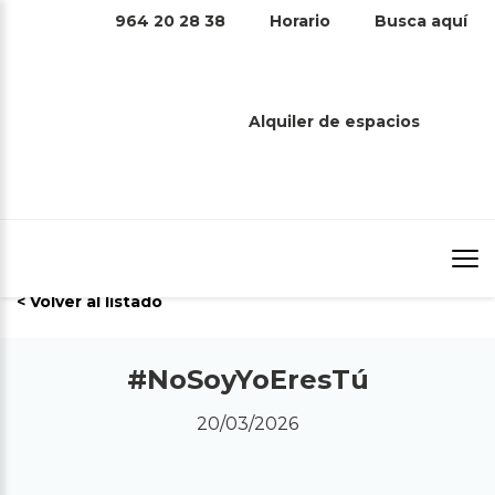
964 20 28 38
Horario
Busca aquí
#NOSOYYOERESTÚ
Alquiler de espacios
Inicio
/
Noticias
/
#NoSoyYoEresTú
< Volver al listado
#NoSoyYoEresTú
20/03/2026