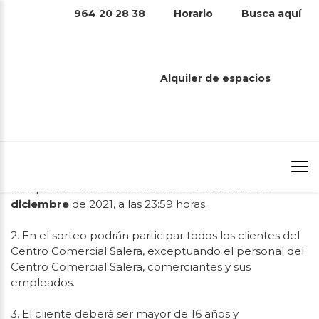
964 20 28 38
Horario
Busca aquí
BASES LEGALES – SORTEO ‘GANA UNA
CESTA DE NAVIDAD
La Comunidad de Propietarios del Centro Comercial
Alquiler de espacios
Salera de Castellón con CIF H-1268629 y domicilio
social en Castellón, Avda. Enrique Gimeno 82 (en
adelante Centro Comercial Salera), pone en marcha el
sorteo ‘Gana una cesta de Navidad’, que se ajusta a las
siguientes bases:
1. La promoción se llevará a cabo del
14 al 19 de
diciembre
de 2021, a las 23:59 horas.
2. En el sorteo podrán participar todos los clientes del
Centro Comercial Salera, exceptuando el personal del
Centro Comercial Salera, comerciantes y sus
empleados.
3. El cliente deberá ser mayor de 16 años y