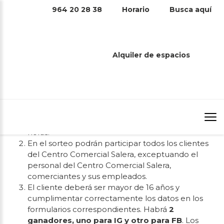
BASES LEGALES – SORTEO FIESTAS DE
964 20 28 38
Horario
Busca aquí
LA MAGDALENA
La Comunidad de Propietarios del Centro Comercial
Salera de Castellón con CIF H-1268629 y domicilio
social en Castellón, Avda. Enrique Gimeno 82 (en
Alquiler de espacios
adelante Centro Comercial Salera), pone en marcha el
SORTEO Fiestas de la Magdalena de 2 Tarjetas Regalo
de 50€, una para IG y otra para FB, que se ajusta a las
siguientes bases:
La promoción se llevará a cabo del
10 de Marzo
de 2023 al 16 de marzo del 2023
, a las 23:59
horas.
En el sorteo podrán participar todos los clientes
del Centro Comercial Salera, exceptuando el
personal del Centro Comercial Salera,
comerciantes y sus empleados.
El cliente deberá ser mayor de 16 años y
cumplimentar correctamente los datos en los
formularios correspondientes. Habrá
2
ganadores, uno para IG y otro para FB
. Los