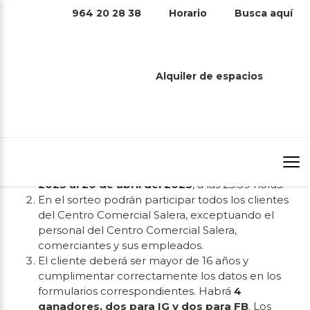
BASES LEGALES – SORTEO DÍA DEL
964 20 28 38
Horario
Busca aquí
LIBRO “4 Libros a elegir de La Casa del
Libro”
La Comunidad de Propietarios del Centro Comercial
Alquiler de espacios
Salera de Castellón con CIF H-1268629 y domicilio
social en Castellón, Avda. Enrique Gimeno 82 (en
adelante Centro Comercial Salera), pone en marcha el
SORTEO DÍA DEL LIBRO “4 Libros a elegir de La Casa
del Libro”, que se ajusta a las siguientes bases:
La promoción se llevará a cabo del
14 de abril de
2023 al 20 de abril del 2023
, a las 23:59 horas.
En el sorteo podrán participar todos los clientes
del Centro Comercial Salera, exceptuando el
personal del Centro Comercial Salera,
comerciantes y sus empleados.
El cliente deberá ser mayor de 16 años y
cumplimentar correctamente los datos en los
formularios correspondientes. Habrá
4
ganadores, dos para IG y dos para FB
. Los